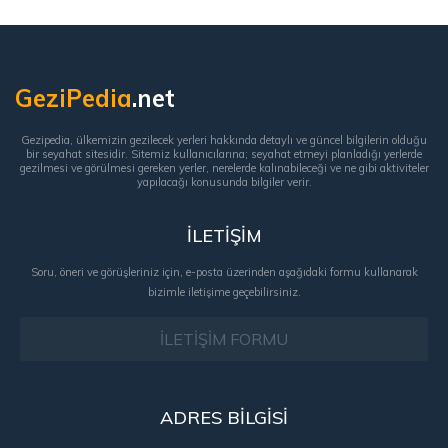
GeziPedia
.net
Gezipedia, ülkemizin gezilecek yerleri hakkında detaylı ve güncel bilgilerin olduğu
bir seyahat sitesidir. Sitemiz kullanıcılarına; seyahat etmeyi planladığı yerlerde
gezilmesi ve görülmesi gereken yerler, nerelerde kalınabileceği ve ne gibi aktiviteler
yapılacağı konusunda bilgiler verir.
İLETİŞİM
Soru, öneri ve görüşleriniz için, e-posta üzerinden aşağıdaki formu kullanarak
bizimle iletişime geçebilirsiniz.
İLETİŞİM FORMU
ADRES BİLGİSİ