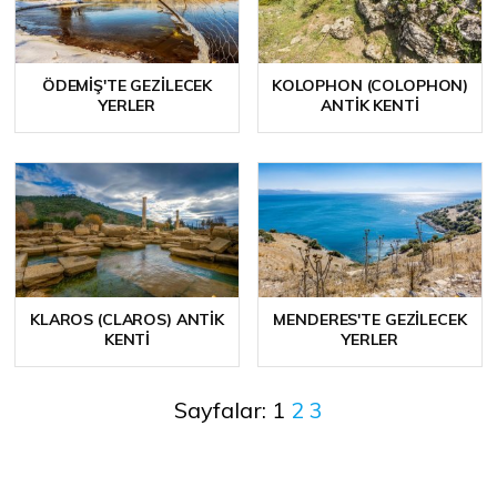
ÖDEMIŞ'TE GEZILECEK
KOLOPHON (COLOPHON)
YERLER
ANTIK KENTI
KLAROS (CLAROS) ANTIK
MENDERES'TE GEZILECEK
KENTI
YERLER
Sayfalar:
1
2
3