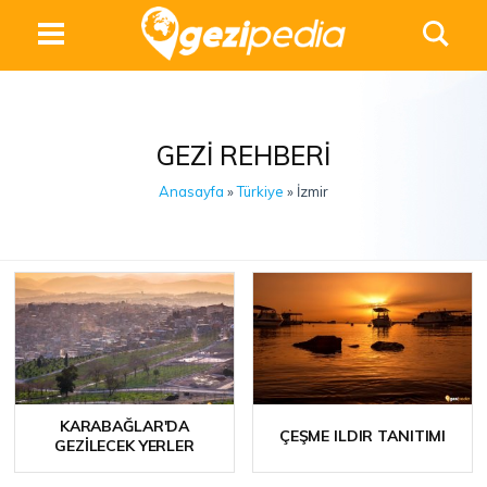
GEZI REHBERI
Anasayfa
»
Türkiye
» İzmir
KARABAĞLAR'DA
ÇEŞME ILDIR TANITIMI
GEZILECEK YERLER