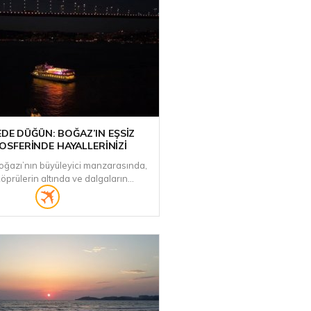
DE DÜĞÜN: BOĞAZ’IN EŞSIZ
OSFERINDE HAYALLERINIZI
Boğazı’nın büyüleyici manzarasında,
l köprülerin altında ve dalgaların...