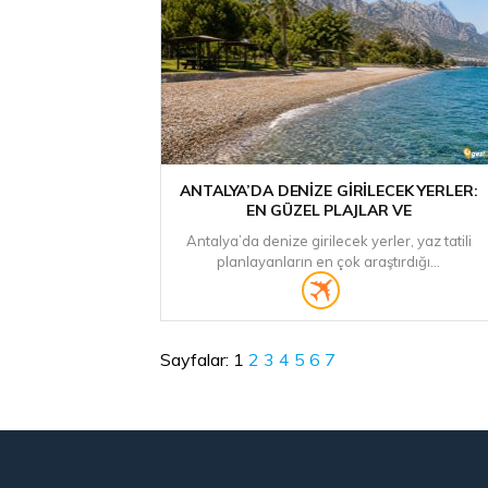
ANTALYA’DA DENIZE GIRILECEK YERLER:
EN GÜZEL PLAJLAR VE
Antalya’da denize girilecek yerler, yaz tatili
planlayanların en çok araştırdığı...
Sayfalar:
1
2
3
4
5
6
7