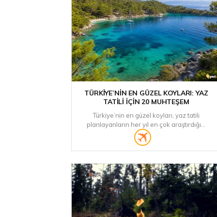
TÜRKIYE’NIN EN GÜZEL KOYLARI: YAZ
TATILI İÇIN 20 MUHTEŞEM
Türkiye’nin en güzel koyları, yaz tatili
planlayanların her yıl en çok araştırdığı...