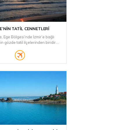
E’NIN TATIL CENNETLERI
, Ege Bölgesi’nde İzmir’e bağlı
in gözde tatil ilçelerinden biridir....