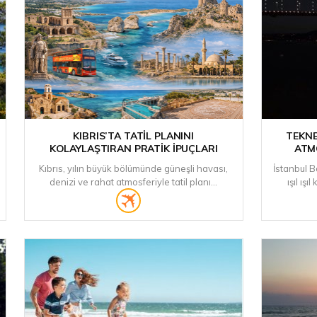
KIBRIS’TA TATIL PLANINI
TEKNE
KOLAYLAŞTIRAN PRATIK İPUÇLARI
ATM
Kıbrıs, yılın büyük bölümünde güneşli havası,
İstanbul 
denizi ve rahat atmosferiyle tatil planı...
ışıl ışı