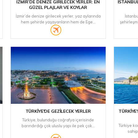
İZMIR’DE DENIZE GIRILECEK YERLER: EN
İSTANBUL
GÜZEL PLAJLAR VE KOYLAR
İzmir’de denize girilecek yerler, yaz aylarında
İstanb
hem şehirde yaşayanların hem de Ege...
şehirleşm
TÜRKIYE'DE GEZILECEK YERLER
TÜRKIYE
Türkiye, bulunduğu coğrafya içerisinde
Türkiye ko
barındırdığı çok uluslu yapı ile pek çok...
sahip