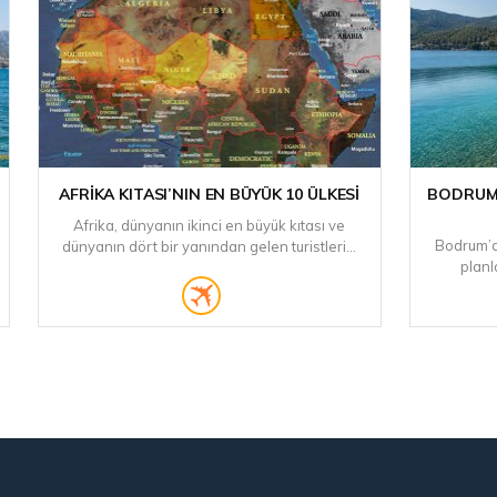
AFRIKA KITASI’NIN EN BÜYÜK 10 ÜLKESI
BODRUM’
Afrika, dünyanın ikinci en büyük kıtası ve
Bodrum’da
dünyanın dört bir yanından gelen turistleri...
planl