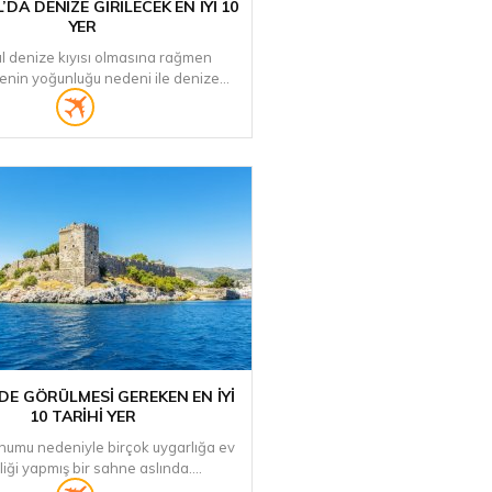
’DA DENIZE GIRILECEK EN İYI 10
YER
ul denize kıyısı olmasına rağmen
enin yoğunluğu nedeni ile denize...
'DE GÖRÜLMESI GEREKEN EN IYI
10 TARIHI YER
numu nedeniyle birçok uygarlığa ev
liği yapmış bir sahne aslında....