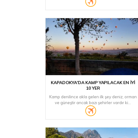
KAPADOKYA'DA KAMP YAPILACAK EN İYI
10 YER
Kamp denilince akla gelen ilk şey deniz, orman
ve güneştir ancak bazı şehirler vardır ki...